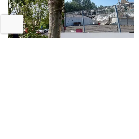
VIDEO e FOTO – Maltempo, raffiche di
vento e pioggia battente, i danni a
Medicina, Castel San Pietro e nella
pianura imolese
16 LUGLIO 2026
Castel San Pietro