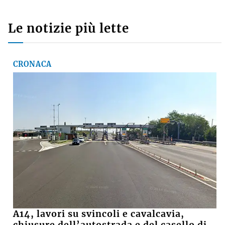
Basket, il presidente della Virtus Davide Fiumi
lascia: «Ora potrà ambire a nuovi traguardi, ma
continuerò a essere un tifoso»
SUZANA
su
Crolla il muro di una casa abbandonata, grave
15enne
Le notizie più lette
CRONACA