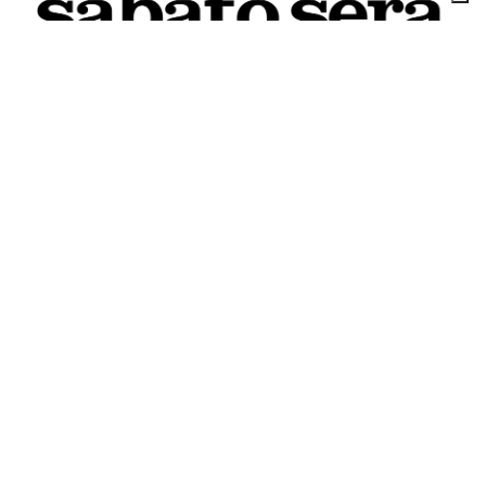
8 AGOSTO 2026
L'INFORMAZIONE WEB DEL TERRITORIO IMOLESE
Il nostro network
Corso Bacchilega coop. di giornalisti
Codice Fiscale, partita IVA e n.
iscrizione al
Registro Imprese di Bologna
01531471207