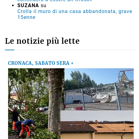
della Stazione ecologica Hera di via Brenta
MARCO
su
Basket, il presidente della Virtus Davide Fiumi
lascia: «Ora potrà ambire a nuovi traguardi, ma
continuerò a essere un tifoso»
SUZANA
su
Crolla il muro di una casa abbandonata, grave
15enne
Le notizie più lette
CRONACA, SABATO SERA +