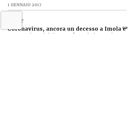
tutta nuova? Ancora presto per parlarne»
1 GENNAIO 2017
SPORT
Coronavirus, ancora un decesso a Imola e
41 nuovi positivi ma calano i ricoveri In
regione critività moderata, preoccupa
Bologna
1 GENNAIO 2017
Castel San Pietro