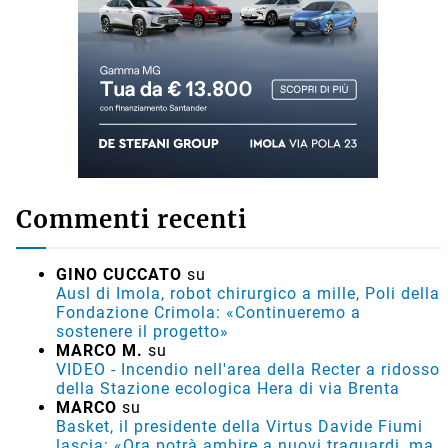
Commenti recenti
GINO CUCCATO
su
Ausl di Imola, robot chirurgico a mille, Poli della
Fondazione Crimola: «Continueremo a
sostenere il progetto»
MARCO M.
su
VIDEO - Incendio nell'area della Recter a ridosso
della Stazione ecologica Hera di via Brenta
MARCO
su
Basket, il presidente della Virtus Davide Fiumi