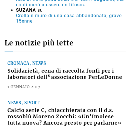
lascia: «Ora potrà ambire a nuovi traguardi, ma
continuerò a essere un tifoso»
SUZANA
su
Crolla il muro di una casa abbandonata, grave
15enne
Le notizie più lette
CRONACA, NEWS
Solidarietà, cena di raccolta fonfi per i
laboratori dell”associazione PerLeDonne
1 GENNAIO 2017
NEWS, SPORT
Calcio serie C, chiacchierata con il d.s.
rossoblù Moreno Zocchi: «Un’Imolese