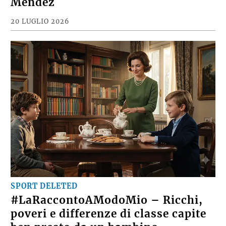
Mendez
20 LUGLIO 2026
SPORT DELETED
#LaRaccontoAModoMio – Ricchi,
poveri e differenze di classe capite