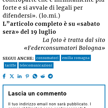
forte e si avvale di legali per
difendersi». (lo.mi.)
L”articolo completo è su «sabato
sera» del 19 luglio
La foto è tratta dal sito
«Federconsumatori Bologna»
consumatori
emilia romagna
SEGUI ANCHE:
tariffe
telecomunicazioni
Lascia un commento
Il tuo indirizzo email non sarà pubblicato.
I