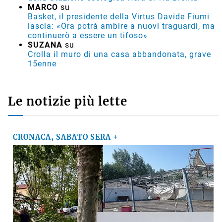
MARCO
su
Basket, il presidente della Virtus Davide Fiumi
lascia: «Ora potrà ambire a nuovi traguardi, ma
continuerò a essere un tifoso»
SUZANA
su
Crolla il muro di una casa abbandonata, grave
15enne
Le notizie più lette
CRONACA, SABATO SERA +