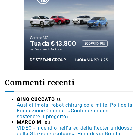
Commenti recenti
GINO CUCCATO
su
Ausl di Imola, robot chirurgico a mille, Poli della
Fondazione Crimola: «Continueremo a
sostenere il progetto»
MARCO M.
su
VIDEO - Incendio nell'area della Recter a ridosso
della Stazione ecologica Hera di via Brenta