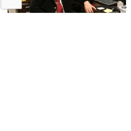
La scomparsa di Giorgio Marabini, un
grande imolese nato in esilio
5 LUGLIO 2026
ECONOMIA