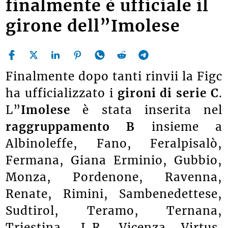
finalmente è ufficiale il
girone dell”Imolese
Finalmente dopo tanti rinvii la Figc
ha ufficializzato i
gironi di serie C
.
L”
Imolese
è stata inserita nel
raggruppamento B
insieme a
Albinoleffe, Fano, Feralpisalò,
Fermana, Giana Erminio, Gubbio,
Monza, Pordenone, Ravenna,
Renate, Rimini, Sambenedettese,
Sudtirol, Teramo, Ternana,
Triestina, L.R. Vicenza Virtus,