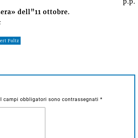
p.p.
era» dell”11 ottobre.
z
ert Fultz
I campi obbligatori sono contrassegnati
*