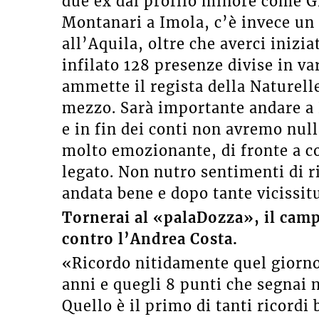
due ex dal profilo minore come G
Montanari a Imola, c’è invece un
all’Aquila, oltre che averci inizi
infilato 128 presenze divise in va
ammette il regista della Naturell
mezzo. Sarà importante andare a 
e in fin dei conti non avremo nul
molto emozionante, di fronte a c
legato. Non nutro sentimenti di r
andata bene e dopo tante vicissit
Tornerai al «palaDozza», il camp
contro l’Andrea Costa.
«Ricordo nitidamente quel giorno 
anni e quegli 8 punti che segnai n
Quello è il primo di tanti ricordi