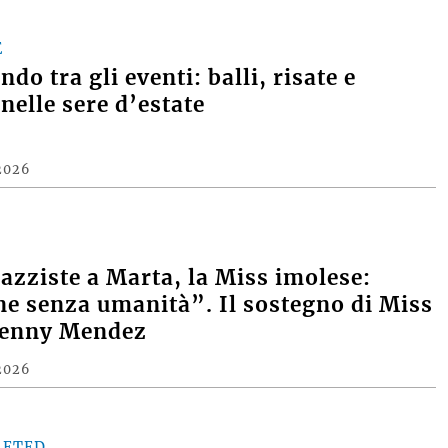
E
do tra gli eventi: balli, risate e
nelle sere d’estate
2026
razziste a Marta, la Miss imolese:
e senza umanità”. Il sostegno di Miss
Denny Mendez
2026