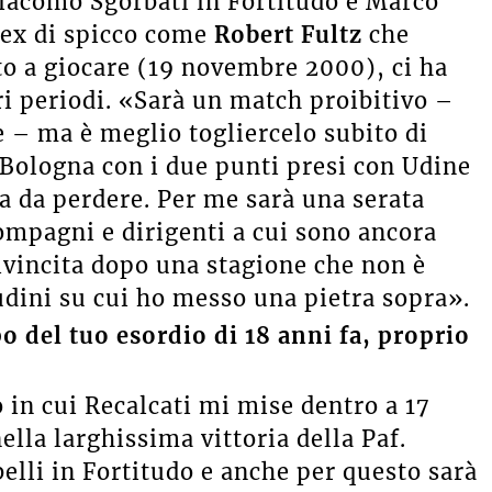
iacomo Sgorbati in Fortitudo e Marco
 ex di spicco come
Robert Fultz
che
ato a giocare (19 novembre 2000), ci ha
ri periodi. «Sarà un match proibitivo –
e – ma è meglio togliercelo subito di
Bologna con i due punti presi con Udine
la da perdere. Per me sarà una serata
ompagni e dirigenti a cui sono ancora
ivincita dopo una stagione che non è
udini su cui ho messo una pietra sopra».
o del tuo esordio di 18 anni fa, proprio
in cui Recalcati mi mise dentro a 17
ella larghissima vittoria della Paf.
 belli in Fortitudo e anche per questo sarà