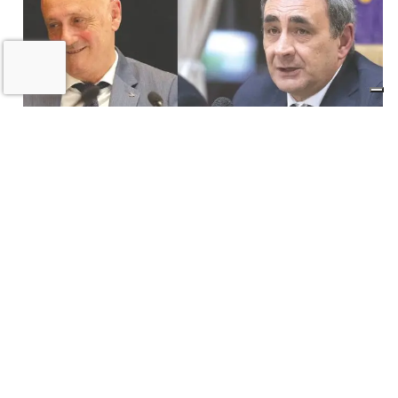
Il «Premio Aldo Villa» a Mongardi
(Sacmi) e Bolognesi (Ceramica), la
ceramica imolese è cooperativa
17 LUGLIO 2026
Castel San Pietro