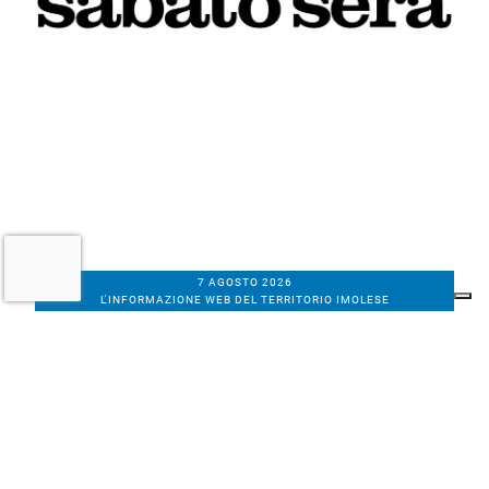
7 AGOSTO 2026
L'INFORMAZIONE WEB DEL TERRITORIO IMOLESE
Il nostro network
Corso Bacchilega coop. di giornalisti
Codice Fiscale, partita IVA e n.
iscrizione al
Registro Imprese di Bologna
01531471207
Via C. Porta 1, Imola