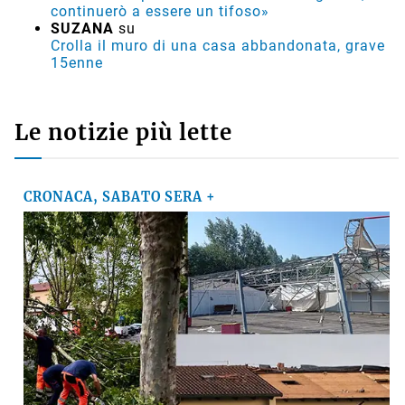
continuerò a essere un tifoso»
SUZANA
su
Crolla il muro di una casa abbandonata, grave
15enne
Le notizie più lette
CRONACA, SABATO SERA +