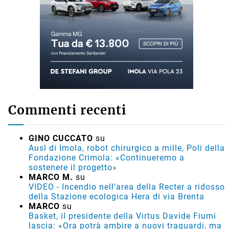
Commenti recenti
GINO CUCCATO
su
Ausl di Imola, robot chirurgico a mille, Poli della
Fondazione Crimola: «Continueremo a
sostenere il progetto»
MARCO M.
su
VIDEO - Incendio nell'area della Recter a ridosso
della Stazione ecologica Hera di via Brenta
MARCO
su
Basket, il presidente della Virtus Davide Fiumi
lascia: «Ora potrà ambire a nuovi traguardi, ma