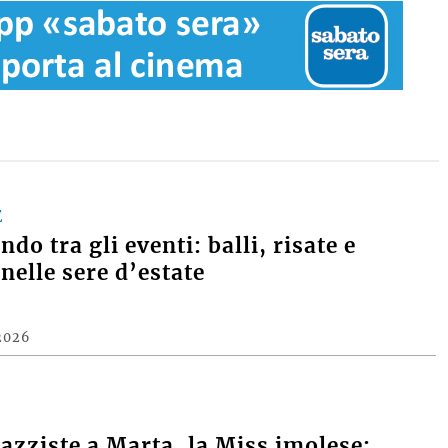
E
do tra gli eventi: balli, risate e
nelle sere d’estate
2026
razziste a Marta, la Miss imolese: