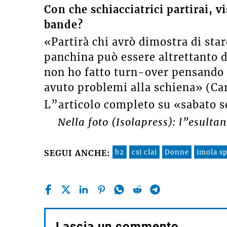
Con che schiacciatrici partirai, v
bande?
«Partirà chi avrò dimostra di sta
panchina può essere altrettanto d
non ho fatto turn-over pensando a
avuto problemi alla schiena» (Ca
L”articolo completo su «sabato s
Nella foto (Isolapress): l”esultan
b2
csi clai
Donne
imola sp
SEGUI ANCHE:
Lascia un commento