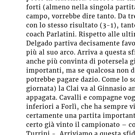
forti (almeno nella singola partita
campo, vorrebbe dire tanto. Da tre
con lo stesso risultato (3-1), tant
coach Parlatini. Rispetto alle ult
Delgado partiva decisamente favor
più al suo arco. Arriva a questa 
anche più convinta di potersela gi
importanti, ma se qualcosa non do
potrebbe pagare dazio. Come lo sc
giornata) la Clai va al Ginnasio 
appagata. Cavalli e compagne vog
inferiori a Forlì, che ha sempre v
certamente una partita important
certo già vinto il campionato – 
Turrini -. Arriviamo a questa sfi