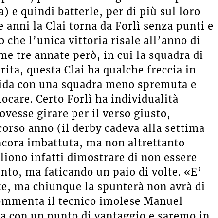
) e quindi batterle, per di più sul loro
 anni la Clai torna da Forlì senza punti e
o che l’unica vittoria risale all’anno di
ime tre annate però, in cui la squadra di
ita, questa Clai ha qualche freccia in
sfida con una squadra meno spremuta e
ocare. Certo Forlì ha individualità
vesse girare per il verso giusto,
orso anno (il derby cadeva alla settima
ancora imbattuta, ma non altrettanto
liono infatti dimostrare di non essere
into, ma faticando un paio di volte. «E’
e, ma chiunque la spunterà non avrà di
commenta il tecnico imolese Manuel
da con un punto di vantaggio e saremo in