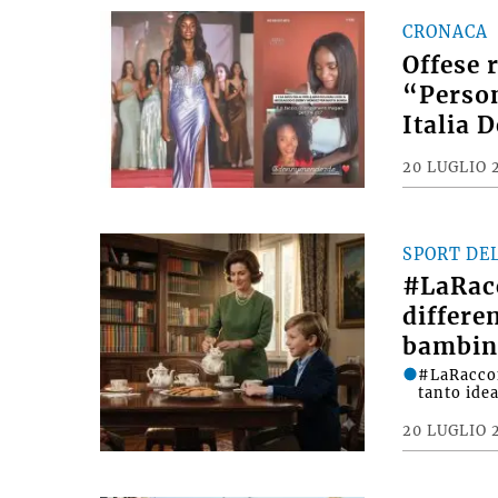
CRONACA
Offese 
“Person
Italia 
20 LUGLIO 
SPORT DE
#LaRac
differe
bambin
#LaRacco
tanto ide
20 LUGLIO 