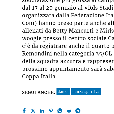
soddisfazione più grossa ai campi
dal 17 al 20 gennaio al «Rds Stad
organizzata dalla Federazione Ita
Coni) hanno preso parte anche alt
allenati da Betty Mancurti e Mirko
woogie presso il centro sociale C
c’è da registrare anche il quarto
Remondini nella categoria 35/OL 
della squadra azzurra e rappresen
prossimo appuntamento sarà sabat
Coppa Italia.
danza
danza sportiva
SEGUI ANCHE: