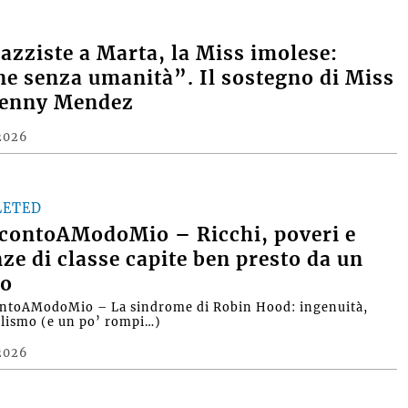
razziste a Marta, la Miss imolese:
e senza umanità”. Il sostegno di Miss
Denny Mendez
2026
LETED
contoAModoMio – Ricchi, poveri e
nze di classe capite ben presto da un
o
ntoAModoMio – La sindrome di Robin Hood: ingenuità,
alismo (e un po’ rompi…)
2026