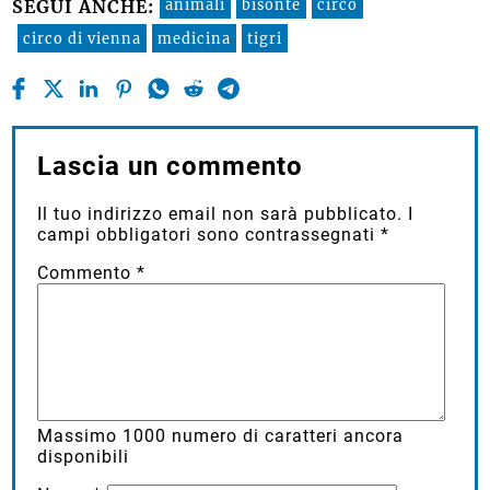
animali
bisonte
circo
SEGUI ANCHE:
circo di vienna
medicina
tigri
Lascia un commento
Il tuo indirizzo email non sarà pubblicato.
I
campi obbligatori sono contrassegnati
*
Commento
*
Massimo
1000
numero di caratteri ancora
disponibili