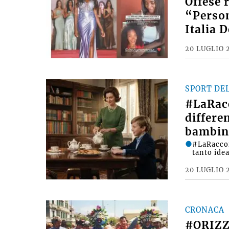
Offese 
“Person
Italia 
20 LUGLIO 
SPORT DE
#LaRac
differe
bambin
#LaRacco
tanto ide
20 LUGLIO 
CRONACA
#ORIZZ