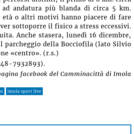
 ad andatura più blanda di circa 5 km.
 età o altri motivi hanno piacere di fare
r sottoporre il fisico a stress eccessivi.
tuita. Anche stasera, lunedì 16 dicembre,
il parcheggio della Bocciofila (lato Silvio
one «centro». (r.s.)
 348-7932893).
 pagina facebook del Camminacittà di Imola
ro
imola sport live