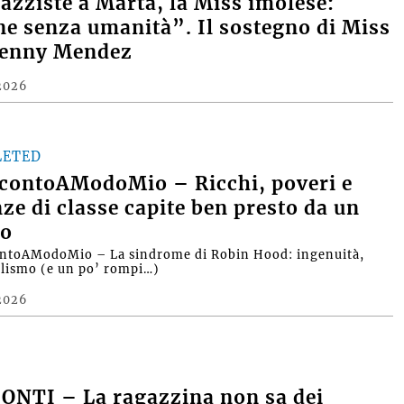
razziste a Marta, la Miss imolese:
e senza umanità”. Il sostegno di Miss
Denny Mendez
2026
LETED
contoAModoMio – Ricchi, poveri e
nze di classe capite ben presto da un
o
ntoAModoMio – La sindrome di Robin Hood: ingenuità,
alismo (e un po’ rompi…)
2026
ONTI – La ragazzina non sa dei