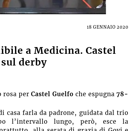
18 GENNAIO 2020
ibile a Medicina. Castel
 sul derby
o rosa per
Castel Guelfo
che espugna
78-
i casa farla da padrone, guidata dal trio
po l’intervallo lungo, però, esce la
prattutto, alla serata di grazia di Govi e