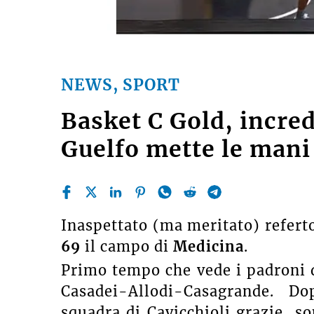
NEWS, SPORT
Basket C Gold, incred
Guelfo mette le mani
Inaspettato (ma meritato) refert
69
il campo di
Medicina
.
Primo tempo che vede i padroni d
Casadei-Allodi-Casagrande. Do
squadra di Cavicchioli grazie, so