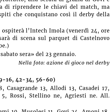
a di riprendere le chiavi del match, ma
spiti che conquistano così il derby della
 ospiterà l’Intech Imola (venerdì 24, ore
sarà di scena sul parquet di Castelnovo
be.)
sabato sera» del 23 gennaio.
Nella foto: azione di gioco nel derby
19-16, 42-34, 56-60)
8, Casagrande 13, Allodi 13, Casadei 17,
5, Rossi, Stellino ne, Agriesti ne. All.
ami 10, Musolesi 11, Govi 24, Amoni 18,