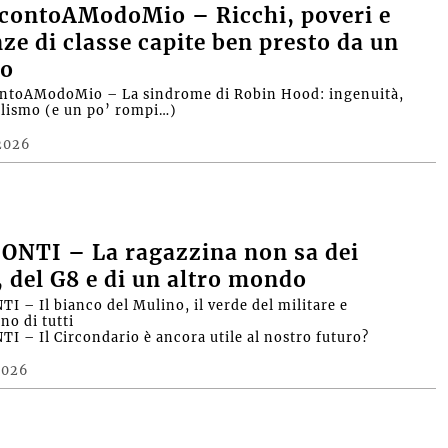
contoAModoMio – Ricchi, poveri e
nze di classe capite ben presto da un
o
ntoAModoMio – La sindrome di Robin Hood: ingenuità,
alismo (e un po’ rompi…)
2026
ONTI – La ragazzina non sa dei
, del G8 e di un altro mondo
I – Il bianco del Mulino, il verde del militare e
no di tutti
I – Il Circondario è ancora utile al nostro futuro?
2026