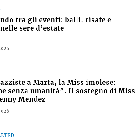
E
do tra gli eventi: balli, risate e
nelle sere d’estate
2026
razziste a Marta, la Miss imolese:
e senza umanità”. Il sostegno di Miss
Denny Mendez
2026
LETED