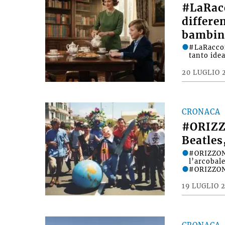
#LaRac
differe
bambin
#LaRacco
tanto ide
20 LUGLIO 
CRONACA
#ORIZZ
Beatles
#ORIZZONT
l’arcobale
#ORIZZONT
19 LUGLIO 