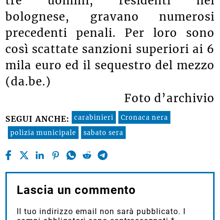
tre uomini, residenti nel
bolognese, gravano numerosi
precedenti penali. Per loro sono
così scattate sanzioni superiori ai 6
mila euro ed il sequestro del mezzo
(da.be.)
Foto d’archivio
carabinieri
Cronaca nera
SEGUI ANCHE:
polizia municipale
sabato sera
Lascia un commento
Il tuo indirizzo email non sarà pubblicato.
I