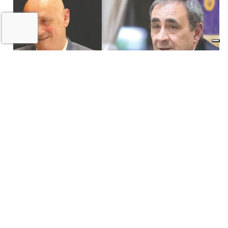
Il «Premio Aldo Villa» a Mongardi
(Sacmi) e Bolognesi (Ceramica), la
ceramica imolese è cooperativa
17 LUGLIO 2026
Castel San Pietro