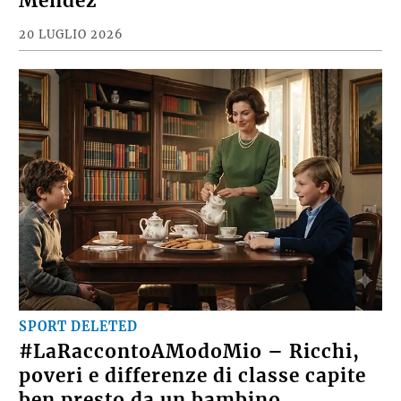
Mendez
20 LUGLIO 2026
SPORT DELETED
#LaRaccontoAModoMio – Ricchi,
poveri e differenze di classe capite
ben presto da un bambino