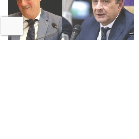
Il «Premio Aldo Villa» a Mongardi
(Sacmi) e Bolognesi (Ceramica), la
ceramica imolese è cooperativa
17 LUGLIO 2026
Castel San Pietro