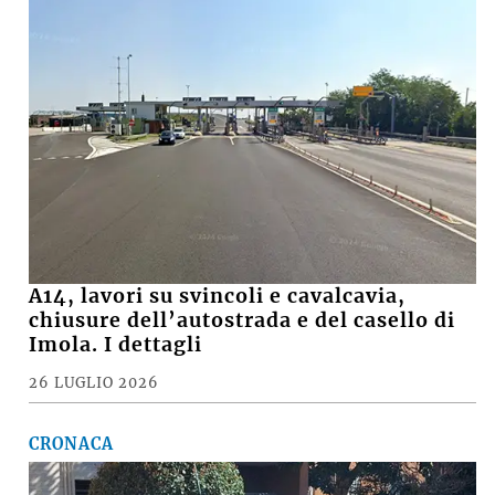
Ausl di Imola, robot chirurgico a mille, Poli della
Fondazione Crimola: «Continueremo a
sostenere il progetto»
MARCO M.
su
VIDEO - Incendio nell'area della Recter a ridosso
della Stazione ecologica Hera di via Brenta
MARCO
su
Basket, il presidente della Virtus Davide Fiumi
lascia: «Ora potrà ambire a nuovi traguardi, ma
continuerò a essere un tifoso»
SUZANA
su
Crolla il muro di una casa abbandonata, grave
15enne
Le notizie più lette
CRONACA