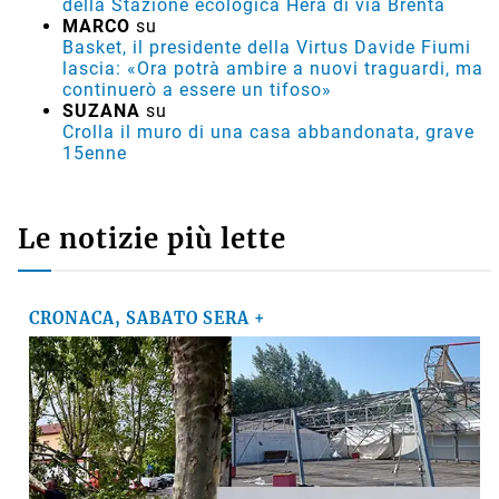
della Stazione ecologica Hera di via Brenta
MARCO
su
Basket, il presidente della Virtus Davide Fiumi
lascia: «Ora potrà ambire a nuovi traguardi, ma
continuerò a essere un tifoso»
SUZANA
su
Crolla il muro di una casa abbandonata, grave
15enne
Le notizie più lette
CRONACA, SABATO SERA +