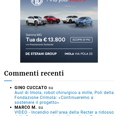
Commenti recenti
GINO CUCCATO
su
Ausl di Imola, robot chirurgico a mille, Poli della
Fondazione Crimola: «Continueremo a
sostenere il progetto»
MARCO M.
su
VIDEO - Incendio nell'area della Recter a ridosso