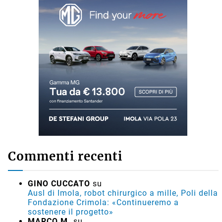
Commenti recenti
GINO CUCCATO
su
Ausl di Imola, robot chirurgico a mille, Poli della
Fondazione Crimola: «Continueremo a
sostenere il progetto»
MARCO M.
su