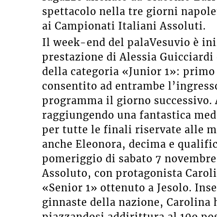
spettacolo nella tre giorni napolet
ai Campionati Italiani Assoluti.
Il week-end del palaVesuvio è in
prestazione di Alessia Guicciardi
della categoria «Junior 1»: primo 
consentito ad entrambe l’ingresso 
programma il giorno successivo. A
raggiungendo una fantastica meda
per tutte le finali riservate alle 
anche Eleonora, decima e qualifica
pomeriggio di sabato 7 novembre 
Assoluto, con protagonista Caroli
«Senior 1» ottenuto a Jesolo. Inse
ginnaste della nazione, Carolina h
piazzandosi addirittura al 10o pos