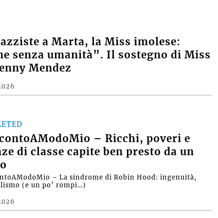
razziste a Marta, la Miss imolese:
e senza umanità”. Il sostegno di Miss
Denny Mendez
2026
LETED
contoAModoMio – Ricchi, poveri e
nze di classe capite ben presto da un
o
ntoAModoMio – La sindrome di Robin Hood: ingenuità,
alismo (e un po’ rompi…)
2026