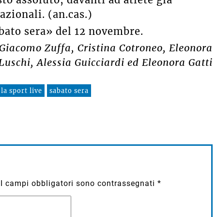
zionali. (an.cas.)
bato sera» del 12 novembre.
e Giacomo Zuffa, Cristina Cotroneo, Eleonora
Luschi, Alessia Guicciardi ed Eleonora Gatti
la sport live
sabato sera
I campi obbligatori sono contrassegnati
*