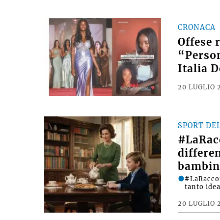
CRONACA
Offese 
“Person
Italia 
20 LUGLIO 
SPORT DE
#LaRac
differe
bambin
#LaRacco
tanto ide
20 LUGLIO 