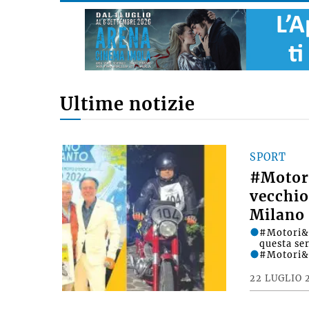
Ultime notizie
SPORT
#Motori
vecchio
Milano 
#Motori&D
questa se
#Motori&
22 LUGLIO 