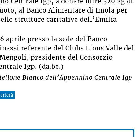
no Centrale Igp, a donare oltre 320 kg di
vuoto, al Banco Alimentare di Imola per
elle strutture caritative dell’Emilia
16 aprile presso la sede del Banco
nassi referente del Clubs Lions Valle del
 Mengoli, presidente del Consorzio
ntrale Igp. (da.be.)
itellone Bianco dell’Appennino Centrale Igp
darietà