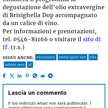
degustazione dell’olio extravergine
di Brisighella Dop accompagnato
da un calice di vino.
Per informazioni e prenotazioni,
tel. 0546-81166 o visitare il
sito di
If
. (r.s.)
escursione
imola sport live
olio
SEGUI ANCHE:
sabato sera
uf
Lascia un commento
Il tuo indirizzo email non sarà pubblicato.
I
campi obbligatori sono contrassegnati
*