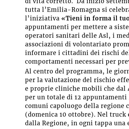
di vita corretto. Da inizio settem
tutta l’Emilia-Romagna si celebr
l’iniziativa
«Tieni in forma il tu
appuntamenti per mettere a sistem
operatori sanitari delle Asl, i me
associazioni di volontariato pro
informare i cittadini dei rischi de
comportamenti necessari per prev
Al centro del programma, le giorn
per la valutazione del rischio eff
e proprie cliniche mobili che dal
per un totale di 12 appuntamenti l
comuni capoluogo della regione c
(domenica 10 ottobre). Nel truck 
dalla Regione, in ogni tappa una e