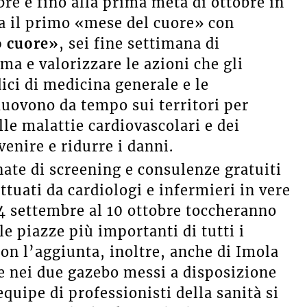
bre e fino alla prima metà di ottobre in
a il primo «mese del cuore» con
o cuore»
, sei fine settimana di
a e valorizzare le azioni che gli
dici di medicina generale e le
muovono da tempo sui territori per
lle malattie cardiovascolari e dei
enire e ridurre i danni.
ate di screening e consulenze gratuiti
ettuati da cardiologi e infermieri in vere
 4 settembre al 10 ottobre toccheranno
e piazze più importanti di tutti i
on l’aggiunta, inoltre, anche di Imola
e nei due gazebo messi a disposizione
quipe di professionisti della sanità si