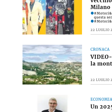
vecchio
Milano 
#Motori&D
questa se
#Motori&
22 LUGLIO 
CRONACA
VIDEO- 
la mont
22 LUGLIO 
ECONOMI
Un 2025