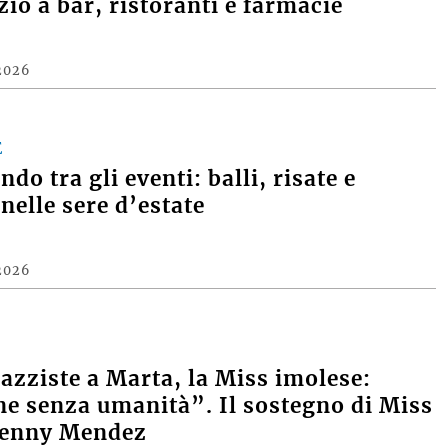
zio a bar, ristoranti e farmacie
2026
E
do tra gli eventi: balli, risate e
nelle sere d’estate
2026
razziste a Marta, la Miss imolese:
e senza umanità”. Il sostegno di Miss
Denny Mendez