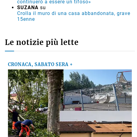
continuerò a essere un tifoso»
SUZANA
su
Crolla il muro di una casa abbandonata, grave
15enne
Le notizie più lette
CRONACA, SABATO SERA +