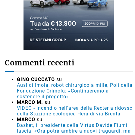
Commenti recenti
GINO CUCCATO
su
Ausl di Imola, robot chirurgico a mille, Poli della
Fondazione Crimola: «Continueremo a
sostenere il progetto»
MARCO M.
su
VIDEO - Incendio nell'area della Recter a ridosso
della Stazione ecologica Hera di via Brenta
MARCO
su
Basket, il presidente della Virtus Davide Fiumi
lascia: «Ora potrà ambire a nuovi traguardi, ma