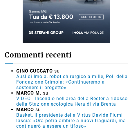
Commenti recenti
GINO CUCCATO
su
Ausl di Imola, robot chirurgico a mille, Poli della
Fondazione Crimola: «Continueremo a
sostenere il progetto»
MARCO M.
su
VIDEO - Incendio nell'area della Recter a ridosso
della Stazione ecologica Hera di via Brenta
MARCO
su
Basket, il presidente della Virtus Davide Fiumi
lascia: «Ora potrà ambire a nuovi traguardi, ma
continuerò a essere un tifoso»