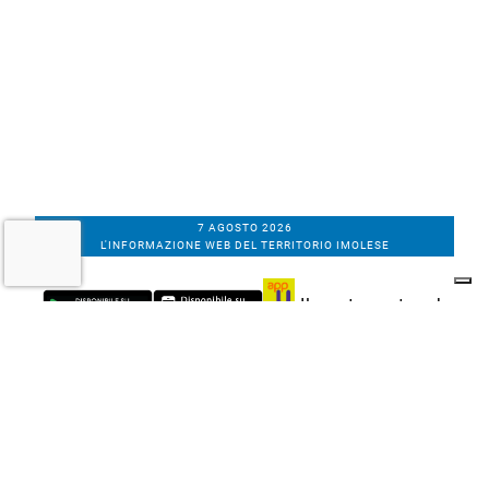
7 AGOSTO 2026
L'INFORMAZIONE WEB DEL TERRITORIO IMOLESE
Il nostro network
Corso Bacchilega coop. di giornalisti
Codice Fiscale, partita IVA e n.
iscrizione al
Registro Imprese di Bologna
01531471207
Via C. Porta 1, Imola
Tel. 0542.31555 - Fax. 0542.31240
Email info@bacchilegaeditore.it