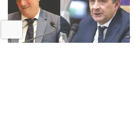
Il «Premio Aldo Villa» a Mongardi
(Sacmi) e Bolognesi (Ceramica), la
ceramica imolese è cooperativa
17 LUGLIO 2026
CRONACA