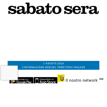
7 AGOSTO 2026
L'INFORMAZIONE WEB DEL TERRITORIO IMOLESE
Il nostro network
Corso Bacchilega coop. di giornalisti
Codice Fiscale, partita IVA e n.
iscrizione al
Registro Imprese di Bologna
01531471207