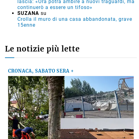
lascia: «Ora potrà ambire a nuovi traguardi, ma
continuerò a essere un tifoso»
SUZANA
su
Crolla il muro di una casa abbandonata, grave
15enne
Le notizie più lette
CRONACA, SABATO SERA +