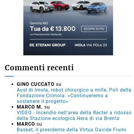
Commenti recenti
GINO CUCCATO
su
Ausl di Imola, robot chirurgico a mille, Poli della
Fondazione Crimola: «Continueremo a
sostenere il progetto»
MARCO M.
su
VIDEO - Incendio nell'area della Recter a ridosso
della Stazione ecologica Hera di via Brenta
MARCO
su
Basket, il presidente della Virtus Davide Fiumi