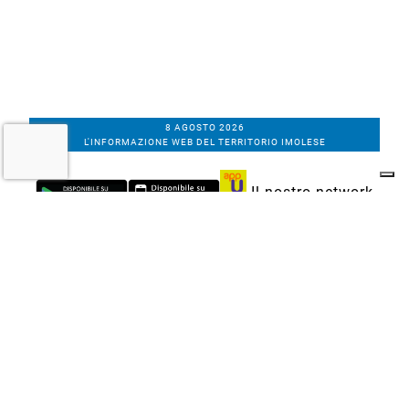
8 AGOSTO 2026
L'INFORMAZIONE WEB DEL TERRITORIO IMOLESE
Il nostro network
Corso Bacchilega coop. di giornalisti
Codice Fiscale, partita IVA e n.
iscrizione al
Registro Imprese di Bologna
01531471207
Via C. Porta 1, Imola
Tel. 0542.31555 - Fax. 0542.31240
Email info@bacchilegaeditore.it
REDAZIONE
ABBONAMENTI
PRIVACY
COOKIE