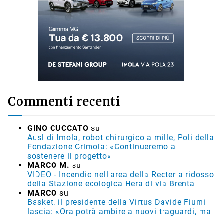
Commenti recenti
GINO CUCCATO
su
Ausl di Imola, robot chirurgico a mille, Poli della
Fondazione Crimola: «Continueremo a
sostenere il progetto»
MARCO M.
su
VIDEO - Incendio nell'area della Recter a ridosso
della Stazione ecologica Hera di via Brenta
MARCO
su
Basket, il presidente della Virtus Davide Fiumi
lascia: «Ora potrà ambire a nuovi traguardi, ma