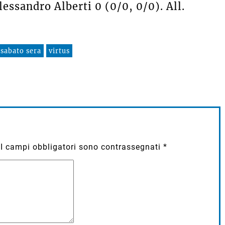
essandro Alberti 0 (0/0, 0/0). All.
sabato sera
virtus
I campi obbligatori sono contrassegnati
*