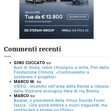
Commenti recenti
GINO CUCCATO
su
Ausl di Imola, robot chirurgico a mille, Poli della
Fondazione Crimola: «Continueremo a
sostenere il progetto»
MARCO M.
su
VIDEO - Incendio nell'area della Recter a ridosso
della Stazione ecologica Hera di via Brenta
MARCO
su
Basket, il presidente della Virtus Davide Fiumi
lascia: «Ora potrà ambire a nuovi traguardi, ma
continuerò a essere un tifoso»