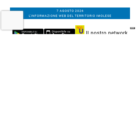
7 AGOSTO 2026
L'INFORMAZIONE WEB DEL TERRITORIO IMOLESE
Il nostro network
Corso Bacchilega coop. di giornalisti
Codice Fiscale, partita IVA e n.
iscrizione al
Registro Imprese di Bologna
01531471207
Via C. Porta 1, Imola
Tel. 0542.31555 - Fax. 0542.31240
Email info@bacchilegaeditore.it
REDAZIONE
ABBONAMENTI
PRIVACY
COOKIE
POLICY
NOTE LEGALI
GERENZA
PUBBLICITÀ
INSERZIONI DEI LETTORI
SCRIVI ALLA REDAZIONE