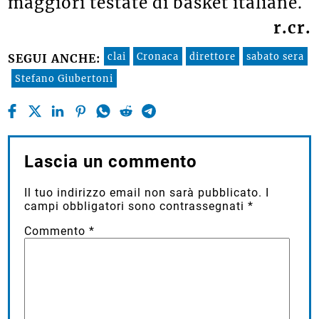
maggiori testate di basket italiane.
r.cr.
clai
Cronaca
direttore
sabato sera
SEGUI ANCHE:
Stefano Giubertoni
Lascia un commento
Il tuo indirizzo email non sarà pubblicato.
I
campi obbligatori sono contrassegnati
*
Commento
*