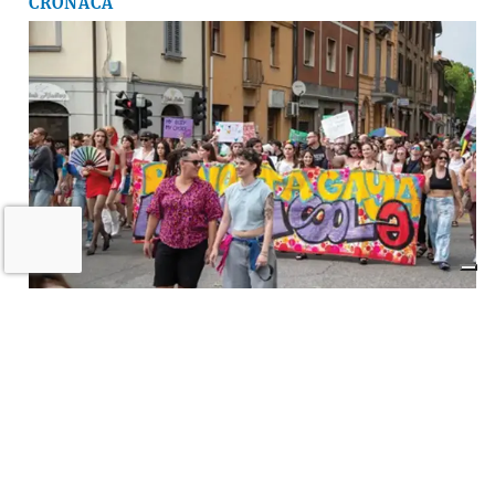
CRONACA
A Imola torna la «rivolta»
dell’arcobaleno contro violenza e
discriminazioni
10 LUGLIO 2026