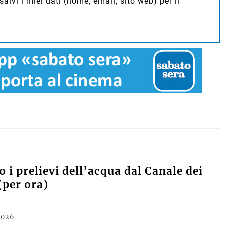
lvi i miei dati (nome, email, sito web) per il
 i prelievi dell’acqua dal Canale dei
(per ora)
2026