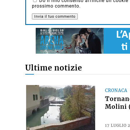
Do il mio consenso affinché un cookie sa
prossimo commento.
Ultime notizie
CRONACA
Tornano
Molini 
17 LUGLIO 