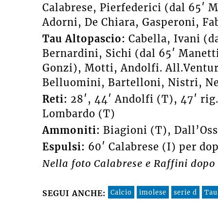
Calabrese, Pierfederici (dal 65′ M
Adorni, De Chiara, Gasperoni, Fa
Tau Altopascio:
Cabella, Ivani (d
Bernardini, Sichi (dal 65′ Manet
Gonzi), Motti, Andolfi. All.Ventu
Belluomini, Bartelloni, Nistri, N
Reti:
28′, 44′ Andolfi (T), 47′ rig.
Lombardo (T)
Ammoniti:
Biagioni (T), Dall’Osso
Espulsi:
60′ Calabrese (I) per d
Nella foto Calabrese e Raffini dopo 
Calcio
imolese
serie d
Tau
SEGUI ANCHE: