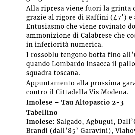
Alla ripresa viene fuori la grint
grazie al rigore di Raffini (47′) e 
Entusiasmo che viene rovinato do
ammonizione di Calabrese che cos
in inferiorità numerica.
I rossoblu tengono botta fino all
quando Lombardo insacca il pallone
squadra toscana.
Appuntamento alla prossima gara
contro il Cittadella Vis Modena.
Imolese – Tau Altopascio 2-3
Tabellino
Imolese:
Salgado, Agbugui, Dall’O
Brandi (dall’85’ Garavini), Vlaho