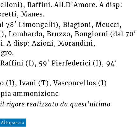
elloni), Raffini. All.D’Amore. A disp:
bretti, Manes.
al 78′ Limongelli), Biagioni, Meucci,
ti), Lombardo, Bruzzo, Bongiorni (dal 70′
ri. A disp: Azioni, Morandini,
egro.
Raffini (I), 59′ Pierfederici (I), 94′
 (I), Ivani (T), Vasconcellos (I)
oppia ammonizione
il rigore realizzato da quest’ultimo
 Altopascio