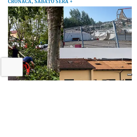
CRONACA, SABATO SERA +
VIDEO e FOTO – Maltempo, raffiche di
vento e pioggia battente, i danni a
Medicina, Castel San Pietro e nella
pianura imolese
16 LUGLIO 2026