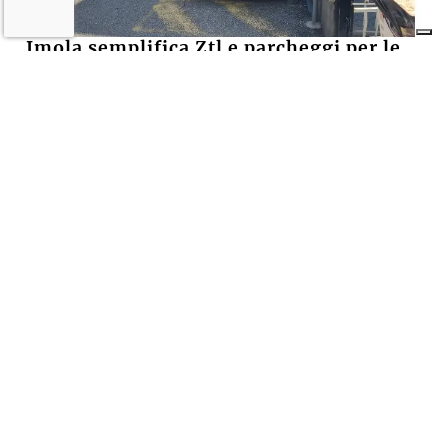
Imola semplifica Ztl e parcheggi per le
persone con disabilità. Medicina
apripista
29 LUGLIO 2026
Castel San Pietro