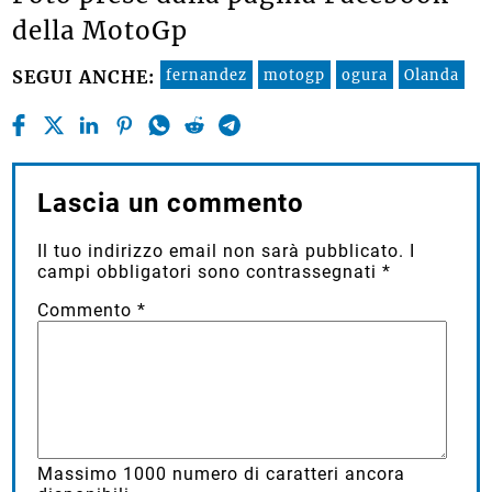
della MotoGp
fernandez
motogp
ogura
Olanda
SEGUI ANCHE:
Lascia un commento
Il tuo indirizzo email non sarà pubblicato.
I
campi obbligatori sono contrassegnati
*
Commento
*
Massimo
1000
numero di caratteri ancora