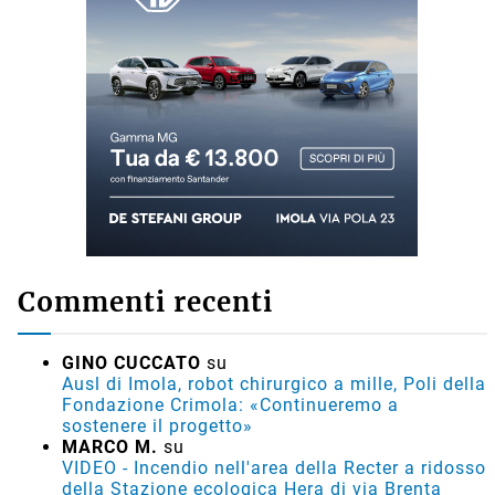
Commenti recenti
GINO CUCCATO
su
Ausl di Imola, robot chirurgico a mille, Poli della
Fondazione Crimola: «Continueremo a
sostenere il progetto»
MARCO M.
su
VIDEO - Incendio nell'area della Recter a ridosso
della Stazione ecologica Hera di via Brenta