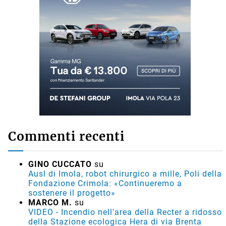
Commenti recenti
GINO CUCCATO
su
Ausl di Imola, robot chirurgico a mille, Poli della
Fondazione Crimola: «Continueremo a
sostenere il progetto»
MARCO M.
su
VIDEO - Incendio nell'area della Recter a ridosso
della Stazione ecologica Hera di via Brenta