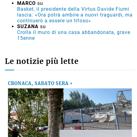
MARCO
su
Basket, il presidente della Virtus Davide Fiumi
lascia: «Ora potrà ambire a nuovi traguardi, ma
continuerò a essere un tifoso»
SUZANA
su
Crolla il muro di una casa abbandonata, grave
15enne
Le notizie più lette
CRONACA, SABATO SERA +