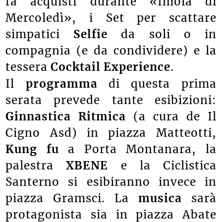
fa acquisti durante «Imola di
Mercoledì», i Set per scattare
simpatici
Selfie
da soli o in
compagnia (e da condividere) e la
tessera
Cocktail Experience
.
Il
programma
di questa prima
serata prevede tante esibizioni:
Ginnastica Ritmica
(a cura de Il
Cigno Asd) in piazza Matteotti,
Kung fu
a Porta Montanara, la
palestra
XBENE
e la Ciclistica
Santerno si esibiranno invece in
piazza Gramsci. La
musica
sarà
protagonista sia in piazza Abate