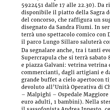
5922451 dalle 17 alle 22.30). Da r
disponibile il piatto della Sagra 
del concorso, che raffigura un su
disegnato da Sandra Fiumi. In ser
terrà uno spettacolo comico con 
il parco Lungo Sillaro saluterà con
Da segnalare anche, tra i tanti ev
Supercrapula che si terrà sabato 
e piazza Galvani: vetrina vetrina c
commercianti, dagli artigiani e da
grande buffet a cielo apertocon tip
devoluto all’Unità Operativa di Ch
– Malpighi – Ospedale Maggiore d
euro adulti, 1 bambini). Nella ste
il sassofonista Andrea Innesto, c