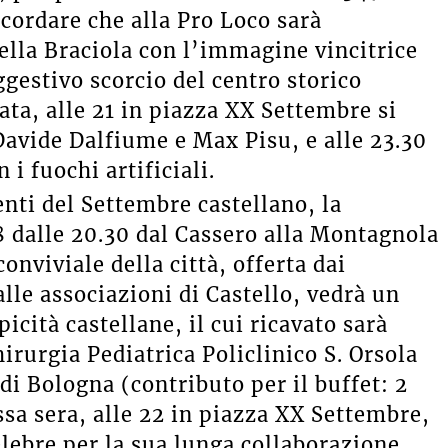
icordare che alla Pro Loco sarà
della Braciola con l’immagine vincitrice
ggestivo scorcio del centro storico
ata, alle 21 in piazza XX Settembre si
Davide Dalfiume e Max Pisu, e alle 23.30
 i fuochi artificiali.
enti del Settembre castellano, la
8 dalle 20.30 dal Cassero alla Montagnola
onviviale della città, offerta dai
lle associazioni di Castello, vedrà un
icità castellane, il cui ricavato sarà
irurgia Pediatrica Policlinico S. Orsola
i Bologna (contributo per il buffet: 2
ssa sera, alle 22 in piazza XX Settembre,
elebre per la sua lunga collaborazione