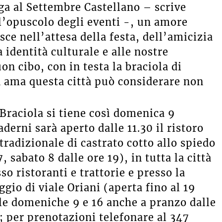
ega al Settembre Castellano – scrive
ll’opuscolo degli eventi -, un amore
sce nell’attesa della festa, dell’amicizia
a identità culturale e alle nostre
on cibo, con in testa la braciola di
n ama questa città può considerare non
Braciola si tiene così domenica 9
erni sarà aperto dalle 11.30 il ristoro
radizionale di castrato cotto allo spiedo
 sabato 8 dalle ore 19), in tutta la città
so ristoranti e trattorie e presso la
gio di viale Oriani (aperta fino al 19
e le domeniche 9 e 16 anche a pranzo dalle
i; per prenotazioni telefonare al 347