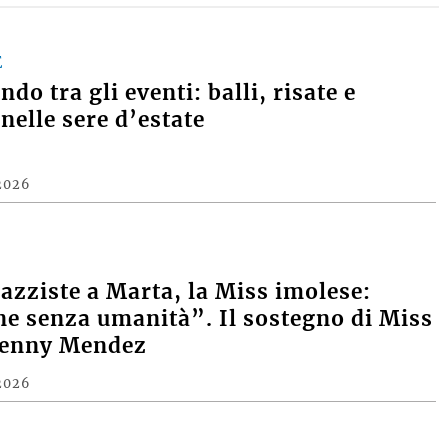
E
do tra gli eventi: balli, risate e
nelle sere d’estate
2026
razziste a Marta, la Miss imolese:
e senza umanità”. Il sostegno di Miss
Denny Mendez
2026