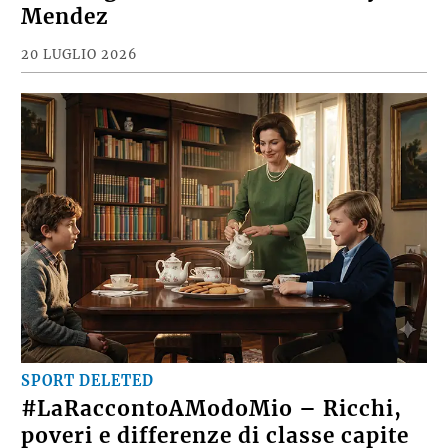
Mendez
20 LUGLIO 2026
SPORT DELETED
#LaRaccontoAModoMio – Ricchi,
poveri e differenze di classe capite