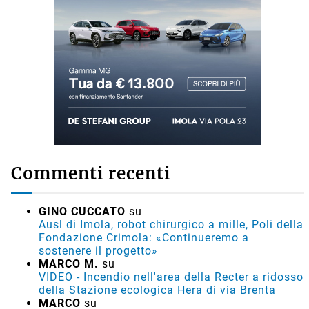
Commenti recenti
GINO CUCCATO
su
Ausl di Imola, robot chirurgico a mille, Poli della
Fondazione Crimola: «Continueremo a
sostenere il progetto»
MARCO M.
su
VIDEO - Incendio nell'area della Recter a ridosso
della Stazione ecologica Hera di via Brenta
MARCO
su