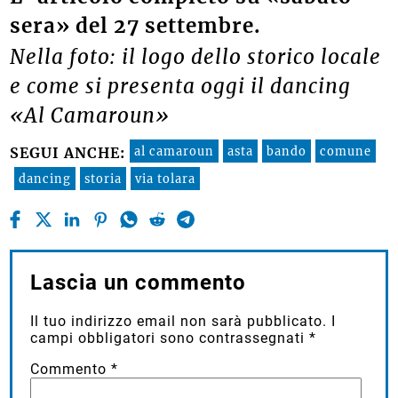
sera» del 27 settembre.
Nella foto: il logo dello storico locale
e come si presenta oggi il dancing
«Al Camaroun»
al camaroun
asta
bando
comune
SEGUI ANCHE:
dancing
storia
via tolara
Lascia un commento
Il tuo indirizzo email non sarà pubblicato.
I
campi obbligatori sono contrassegnati
*
Commento
*