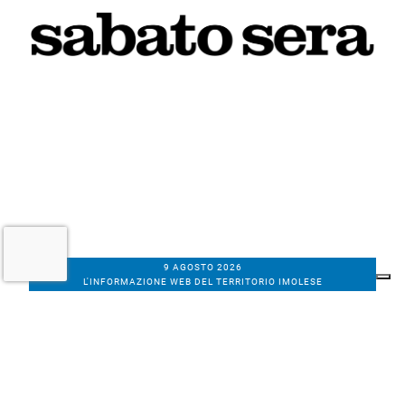
9 AGOSTO 2026
L'INFORMAZIONE WEB DEL TERRITORIO IMOLESE
Il nostro network
Corso Bacchilega coop. di giornalisti
Codice Fiscale, partita IVA e n.
iscrizione al