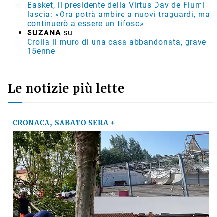
Basket, il presidente della Virtus Davide Fiumi
lascia: «Ora potrà ambire a nuovi traguardi, ma
continuerò a essere un tifoso»
SUZANA
su
Crolla il muro di una casa abbandonata, grave
15enne
Le notizie più lette
CRONACA, SABATO SERA +