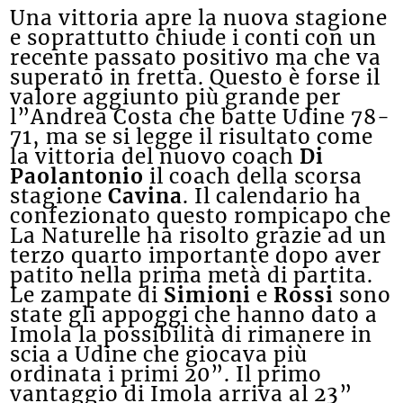
Una vittoria apre la nuova stagione
e soprattutto chiude i conti con un
recente passato positivo ma che va
superato in fretta. Questo è forse il
valore aggiunto più grande per
l”Andrea Costa che batte Udine 78-
71, ma se si legge il risultato come
la vittoria del nuovo coach
Di
Paolantonio
il coach della scorsa
stagione
Cavina
. Il calendario ha
confezionato questo rompicapo che
La Naturelle ha risolto grazie ad un
terzo quarto importante dopo aver
patito nella prima metà di partita.
Le zampate di
Simioni
e
Rossi
sono
state gli appoggi che hanno dato a
Imola la possibilità di rimanere in
scia a Udine che giocava più
ordinata i primi 20”. Il primo
vantaggio di Imola arriva al 23”