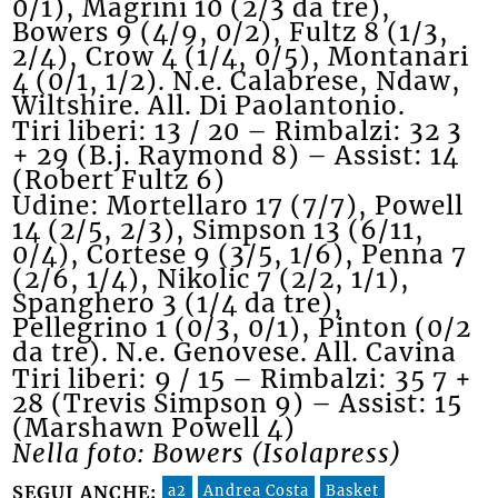
0/1), Magrini 10 (2/3 da tre),
Bowers 9 (4/9, 0/2), Fultz 8 (1/3,
2/4), Crow 4 (1/4, 0/5), Montanari
4 (0/1, 1/2). N.e. Calabrese, Ndaw,
Wiltshire. All. Di Paolantonio.
Tiri liberi: 13 / 20 – Rimbalzi: 32 3
+ 29 (B.j. Raymond 8) – Assist: 14
(Robert Fultz 6)
Udine: Mortellaro 17 (7/7), Powell
14 (2/5, 2/3), Simpson 13 (6/11,
0/4), Cortese 9 (3/5, 1/6), Penna 7
(2/6, 1/4), Nikolic 7 (2/2, 1/1),
Spanghero 3 (1/4 da tre),
Pellegrino 1 (0/3, 0/1), Pinton (0/2
da tre). N.e. Genovese. All. Cavina
Tiri liberi: 9 / 15 – Rimbalzi: 35 7 +
28 (Trevis Simpson 9) – Assist: 15
(Marshawn Powell 4)
Nella foto: Bowers (Isolapress)
a2
Andrea Costa
Basket
SEGUI ANCHE: