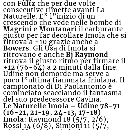
con
Fultz
che per due volte
consecutive rimette avanti La
Naturelle. E” l”inizio di un
crescendo che vede nelle bombe di
Magrini
e
Montanari
il carburante
giusto per far decollare Imola che si
ritrova a +10 grazie anche a
Bowers
. Gli Usa di Imola si
ritrovano e anche
Bj Raymond
ritrova il giusto ritmo per firmare il
+12 (76-64) a 2 minuti dalla fine.
Udine non demorde ma serve a
poco l”ultima fiammata friulana. Il
campionato di Di Paolantonio è
cominciato scacciando il fantasma
del suo predecessore Cavina.
Le Naturelle Imola – Udine 78-71
(16-21, 21-19, 24-13, 17-18)
Imola
: Raymond 18 (5/7, 2/6),
Rossi 14 (6/8), Simioni 11 (5/7,