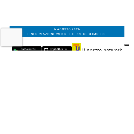
6 AGOSTO 2026
L'INFORMAZIONE WEB DEL TERRITORIO IMOLESE
Il nostro network
Corso Bacchilega coop. di giornalisti
Codice Fiscale, partita IVA e n.
iscrizione al
Registro Imprese di Bologna
01531471207
Via C. Porta 1, Imola
Tel. 0542.31555 - Fax. 0542.31240
Email info@bacchilegaeditore.it
REDAZIONE
ABBONAMENTI
PRIVACY
COOKIE
POLICY
NOTE LEGALI
GERENZA
PUBBLICITÀ
INSERZIONI DEI LETTORI
SCRIVI ALLA REDAZIONE