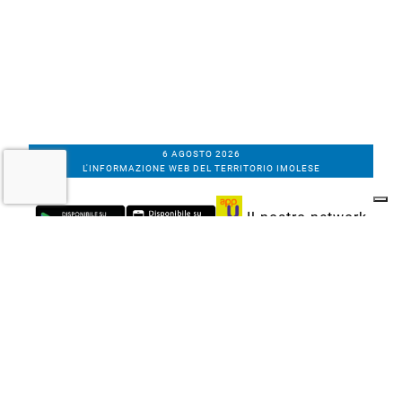
6 AGOSTO 2026
L'INFORMAZIONE WEB DEL TERRITORIO IMOLESE
Il nostro network
Corso Bacchilega coop. di giornalisti
Codice Fiscale, partita IVA e n.
iscrizione al
Registro Imprese di Bologna
01531471207
Via C. Porta 1, Imola
Tel. 0542.31555 - Fax. 0542.31240
Email info@bacchilegaeditore.it