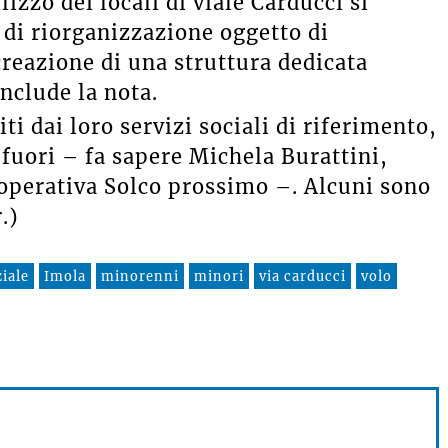
izzo dei locali di viale Carducci si
 di riorganizzazione oggetto di
creazione di una struttura dedicata
nclude la nota.
iti dai loro servizi sociali di riferimento,
 fuori – fa sapere Michela Burattini,
operativa Solco prossimo –. Alcuni sono
.)
iale
Imola
minorenni
minori
via carducci
volo