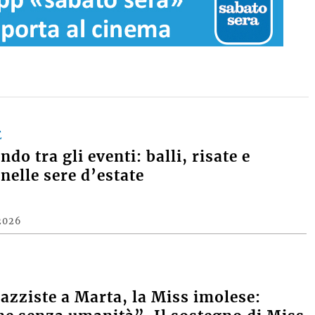
E
do tra gli eventi: balli, risate e
nelle sere d’estate
2026
razziste a Marta, la Miss imolese: