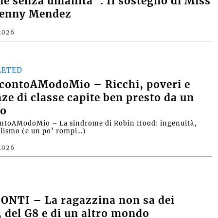
e senza umanità”. Il sostegno di Miss
Denny Mendez
2026
LETED
contoAModoMio – Ricchi, poveri e
nze di classe capite ben presto da un
o
ntoAModoMio – La sindrome di Robin Hood: ingenuità,
alismo (e un po’ rompi…)
2026
ONTI – La ragazzina non sa dei
, del G8 e di un altro mondo