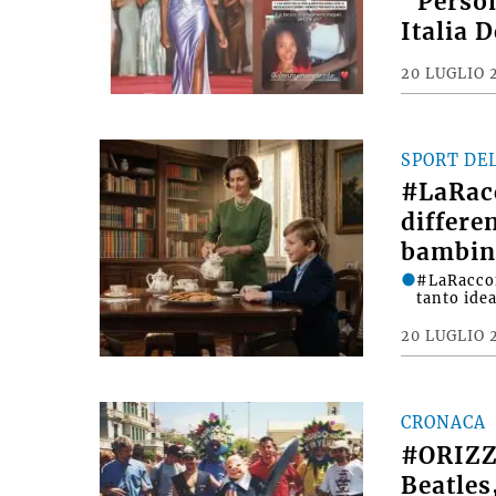
“Person
Italia 
20 LUGLIO 
SPORT DE
#LaRac
differe
bambin
#LaRacco
tanto ide
20 LUGLIO 
CRONACA
#ORIZZ
Beatles