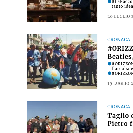
#LaRacco
tanto ide
20 LUGLIO 
CRONACA
#ORIZZ
Beatles
#ORIZZONT
l’arcobale
#ORIZZONT
19 LUGLIO 
CRONACA
Taglio 
Pietro 