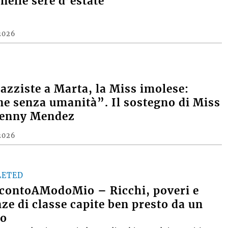
nelle sere d’estate
2026
razziste a Marta, la Miss imolese:
e senza umanità”. Il sostegno di Miss
Denny Mendez
2026
LETED
contoAModoMio – Ricchi, poveri e
nze di classe capite ben presto da un
o