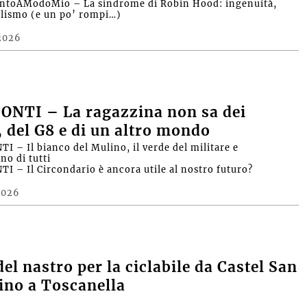
ntoAModoMio – La sindrome di Robin Hood: ingenuità,
alismo (e un po’ rompi…)
2026
ONTI – La ragazzina non sa dei
, del G8 e di un altro mondo
I – Il bianco del Mulino, il verde del militare e
no di tutti
I – Il Circondario è ancora utile al nostro futuro?
2026
del nastro per la ciclabile da Castel San
fino a Toscanella