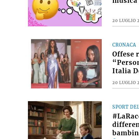
musica 
20 LUGLIO 
CRONACA
Offese 
“Person
Italia 
20 LUGLIO 
SPORT DE
#LaRac
differe
bambin