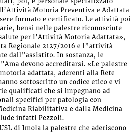
uati, poi, è personale specializzato
ll’Attività Motoria Preventiva e Adattata
sere formato e certificato. Le attività poi
arie, bensì nelle palestre riconosciute
lute per l’Attività Motoria Adattata»,
nta Regionale 2127/2016 e l”attività
e dall”assistito. In sostanza, le
l”Ama devono accreditarsi. «Le palestre
motoria adattata, aderenti alla Rete
nno sottoscritto un codice etico e vi
ie qualificati che si impegnano ad
nali specifici per patologia con
edicina Riabilitativa e dalla Medicina
lude infatti Pezzoli.
USL di Imola la palestre che aderiscono