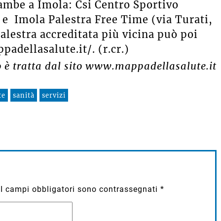
rambe a Imola: Csi Centro Sportivo
 e Imola Palestra Free Time (via Turati,
palestra accreditata più vicina può poi
adellasalute.it/. (r.cr.)
o è tratta dal sito www.mappadellasalute.it
te
sanità
servizi
I campi obbligatori sono contrassegnati
*