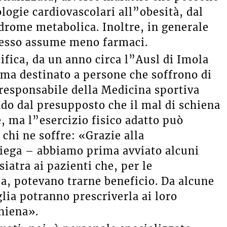
ologie cardiovascolari all”obesità, dal
ndrome metabolica. Inoltre, in generale
pesso assume meno farmaci.
fica, da un anno circa l”Ausl di Imola
Ama destinato a persone che soffrono di
 responsabile della Medicina sportiva
do dal presupposto che il mal di schiena
, ma l”esercizio fisico adatto può
chi ne soffre: «Grazie alla
piega – abbiamo prima avviato alcuni
siatra ai pazienti che, per le
ia, potevano trarne beneficio. Da alcune
lia potranno prescriverla ai loro
chiena».