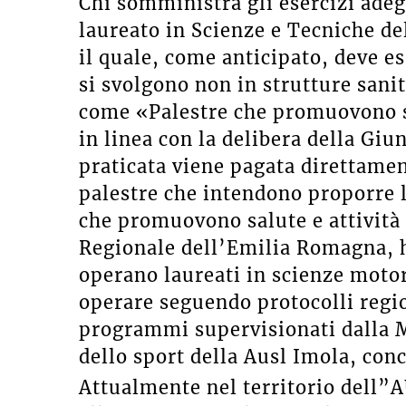
Chi somministra gli esercizi adeg
laureato in Scienze e Tecniche de
il quale, come anticipato, deve es
si svolgono non in strutture sanit
come «Palestre che promuovono sa
in linea con la delibera della Giu
praticata viene pagata direttament
palestre che intendono proporre 
che promuovono salute e attività 
Regionale dell’Emilia Romagna, ha
operano laureati in scienze motor
operare seguendo protocolli regio
programmi supervisionati dalla M
dello sport della Ausl Imola, conc
Attualmente nel territorio dell”A