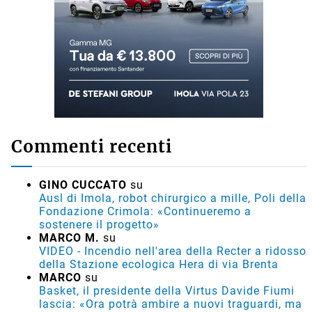
Commenti recenti
GINO CUCCATO
su
Ausl di Imola, robot chirurgico a mille, Poli della
Fondazione Crimola: «Continueremo a
sostenere il progetto»
MARCO M.
su
VIDEO - Incendio nell'area della Recter a ridosso
della Stazione ecologica Hera di via Brenta
MARCO
su
Basket, il presidente della Virtus Davide Fiumi
lascia: «Ora potrà ambire a nuovi traguardi, ma