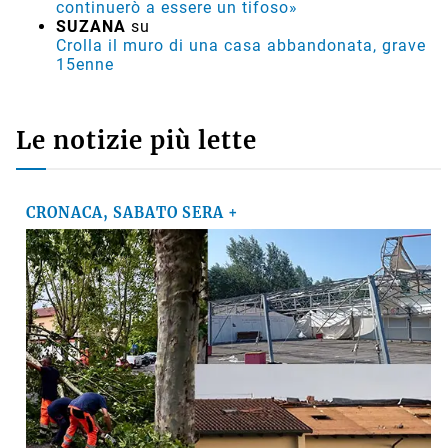
continuerò a essere un tifoso»
SUZANA
su
Crolla il muro di una casa abbandonata, grave
15enne
Le notizie più lette
CRONACA, SABATO SERA +