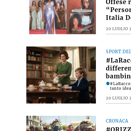
Offese 
“Person
Italia 
20 LUGLIO 
SPORT DE
#LaRac
differe
bambin
#LaRacco
tanto ide
20 LUGLIO 
CRONACA
#ORIZZ