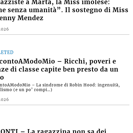
razziste a Marta, la Miss imolese:
e senza umanità”. Il sostegno di Miss
Denny Mendez
2026
LETED
contoAModoMio – Ricchi, poveri e
nze di classe capite ben presto da un
o
ntoAModoMio – La sindrome di Robin Hood: ingenuità,
alismo (e un po’ rompi…)
2026
ONTI – La ragazzina non sa dei