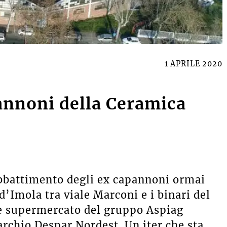
1 APRILE 2020
pannoni della Ceramica
abbattimento degli ex capannoni ormai
d’Imola tra viale Marconi e i binari del
de supermercato del gruppo Aspiag
archio Despar Nordest. Un iter che sta